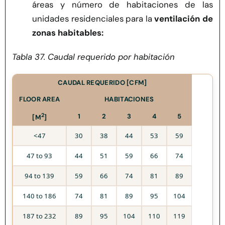
áreas y número de habitaciones de las
unidades residenciales para la
ventilación de
zonas habitables:
Tabla 37. Caudal requerido por habitación
CAUDAL REQUERIDO [CFM]
FLOOR AREA
HABITACIONES
2
1
2
3
4
5
[M
]
<47
30
38
44
53
59
47 to 93
44
51
59
66
74
94 to 139
59
66
74
81
89
140 to 186
74
81
89
95
104
187 to 232
89
95
104
110
119