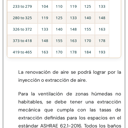
233 to 279
104
110
119
125
133
280 to 325
119
125
133
140
148
326 to 372
133
140
148
155
163
373 to 418
148
155
163
170
178
419 to 465
163
170
178
184
193
La renovación de aire se podrá lograr por la
inyección o extracción de aire.
Para la ventilación de zonas húmedas no
habitables, se debe tener una extracción
mecánica que cumpla con las tasas de
extracción definidas para los espacios en el
estándar ASHRAE 62.1-2016. Todos los baños