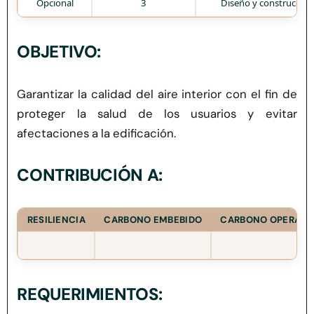
Opcional
3
Diseño y construcción
Herramientas
OBJETIVO:
Credenciales
Garantizar la calidad del aire interior con el fin de
Usuario de Vivienda
proteger la salud de los usuarios y evitar
afectaciones a la edificación.
Plataforma CASA
CONTRIBUCIÓN A:
RESILIENCIA
CARBONO EMBEBIDO
CARBONO OPERACI
REQUERIMIENTOS: