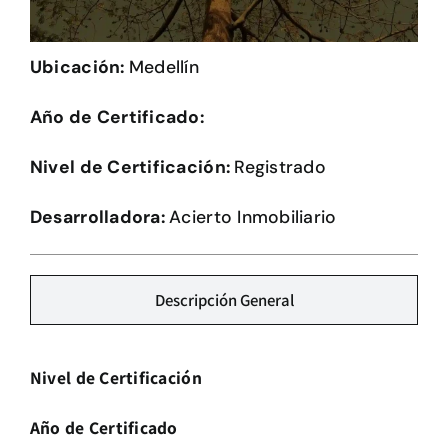
Herramientas
Ubicación:
Medellín
Credenciales
Año de Certificado:
Usuario de Vivienda
Nivel de Certificación:
Registrado
Plataforma CASA
Desarrolladora:
Acierto Inmobiliario
Descripción General
Nivel de Certificación
Año de Certificado