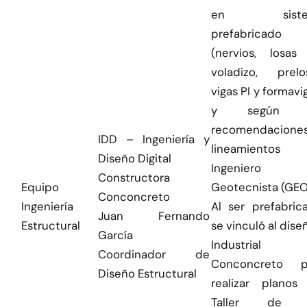
en siste
prefabricado
(nervios, losas
voladizo, prelos
vigas PI y formavi
y según l
recomendacione
IDD – Ingeniería y
lineamientos 
Diseño Digital
Ingeniero
Constructora
Equipo
Geotecnista (GEO
Conconcreto
Ingeniería
Al ser prefabric
Juan Fernando
Estructural
se vinculó al dise
García
Industrial
Coordinador de
Conconcreto p
Diseño Estructural
realizar planos
Taller de 