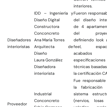
interiores.
IDD – Ingeniería y
Fueron responsab
Diseño Digital
del diseño inter
Constructora
de 4 apartamen
Conconcreto
del proyec
Diseñadores
Ana Maria Torres
definiendo look 
interioristas
Arquitecta de
feel, espaci
Diseño
acabados
Laura González
especificaciones
Diseñadora
técnicas basadas
interiorista
la certificación 
Fue responsable
la fabricación 
Industrial
sistema estructu
Conconcreto
(nervios, losas
Proveedor