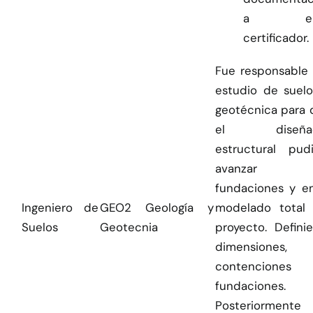
a en
certificador.
Fue responsable 
estudio de suelo
geotécnica para 
el diseñad
estructural pudi
avanzar 
fundaciones y en
Ingeniero de
GEO2 Geología y
modelado total 
Suelos
Geotecnia
proyecto. Defini
dimensiones,
contencione
fundaciones.
Posteriormente