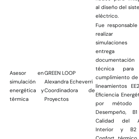
al diseño del sis
eléctrico.
Fue responsable
realizar l
simulacione
entrega 
documentación
técnica para
Asesor en
GREEN LOOP
cumplimiento de 
simulación
Alexandra Echeverri
lineamientos EE
energética y
Coordinadora de
Eficiencia Energé
térmica
Proyectos
por método
Desempeño, B
Calidad del A
Interior y B
Confort térmico