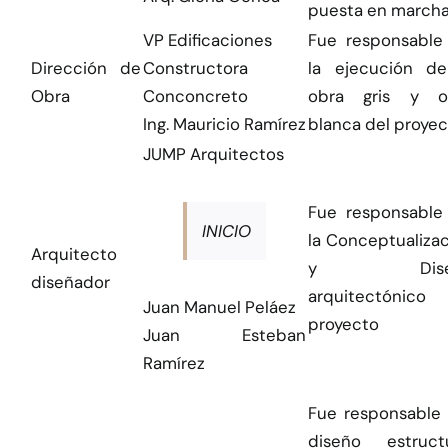
puesta en marcha
VP Edificaciones
Fue responsable
Dirección de
Constructora
la ejecución de
Obra
Conconcreto
obra gris y o
Ing. Mauricio Ramírez
blanca del proyec
JUMP Arquitectos
Fue responsable
INICIO
la Conceptualiza
Arquitecto
y Dise
diseñador
arquitectónico 
Juan Manuel Peláez
proyecto
Juan Esteban
Ramírez
Fue responsable 
diseño estructu