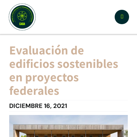
Skip
to
Toggle
content
Naviga
Nosotros
Evaluación de
edificios sostenibles
¿Por qué Certificar CASA?
en proyectos
Documentos y Herramientas
federales
Calculador y Registro
DICIEMBRE 16, 2021
Prototipos