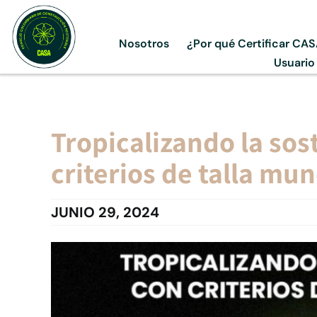
Skip
to
Nosotros
¿Por qué Certificar CA
content
Usuario
Tropicalizando la sos
criterios de talla mun
JUNIO 29, 2024