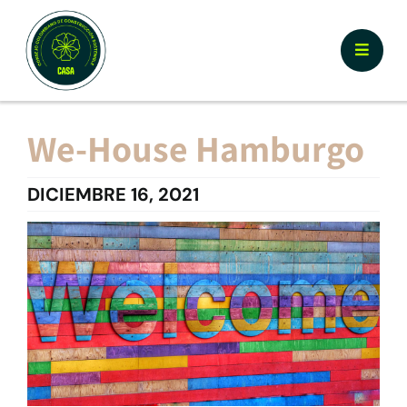
Skip
to
Toggle
content
Naviga
Nosotros
We-House Hamburgo
¿Por qué Certificar CASA?
DICIEMBRE 16, 2021
Documentos y Herramientas
Calculador y Registro
Prototipos