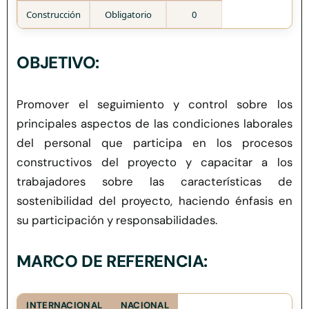
Herramientas
Construcción
Obligatorio
0
Credenciales
OBJETIVO:
Usuario de Vivienda
Promover el seguimiento y control sobre los
principales aspectos de las condiciones laborales
del personal que participa en los procesos
Plataforma CASA
constructivos del proyecto y
capacitar a los
trabajadores sobre las características de
sostenibilidad del proyecto, haciendo énfasis en
su participación y responsabilidades.
MARCO DE REFERENCIA:
INTERNACIONAL
NACIONAL